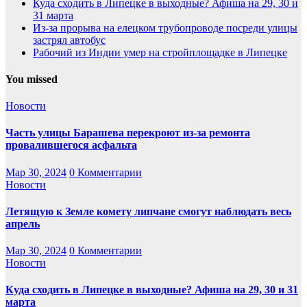
Куда сходить в Липецке в выходные? Афиша на 29, 30 и
31 марта
Из-за прорыва на елецком трубопроводе посреди улицы
застрял автобус
Рабочий из Индии умер на стройплощадке в Липецке
You missed
Новости
Часть улицы Барашева перекроют из-за ремонта
провалившегося асфальта
Мар 30, 2024
0 Комментарии
Новости
Летящую к Земле комету липчане смогут наблюдать весь
апрель
Мар 30, 2024
0 Комментарии
Новости
Куда сходить в Липецке в выходные? Афиша на 29, 30 и 31
марта