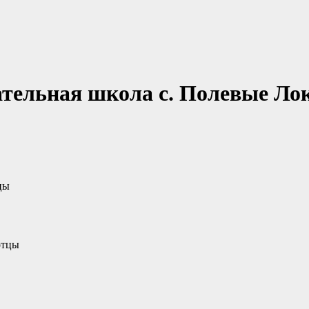
тельная школа с. Полевые Ло
цы
отцы