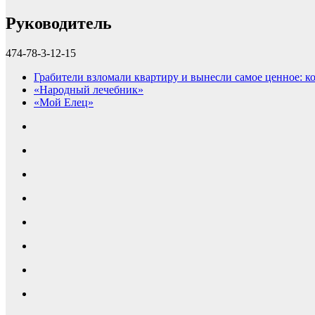
Руководитель
474-78-3-12-15
Грабители взломали квартиру и вынесли самое ценное: ко
«Народный лечебник»
«Мой Елец»