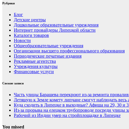
Рубрики
Блог
Детские центры
Дошкольные образовательные учреждения
Интернет провайдеры Липецкой области
Каталоги товаров
Новости
Общеобразовательные учреждения
Организации высшего профессионального образования
Периодические печатные издания
Рекламные агентства
Учреждения культуры
Финансовые услуги
Свежие записи
Часть улицы Барашева перекроют из-за ремонта провалив
Летящую к Земле комету липчане смогут наблюдать весь 
Куда сходить в Липецке в выходные? Афиша на 29, 30 и 3
Из-за прорыва на елецком трубопроводе посреди улицы за
Рабочий из Индии умер на стройплощадке в Липецке
You missed