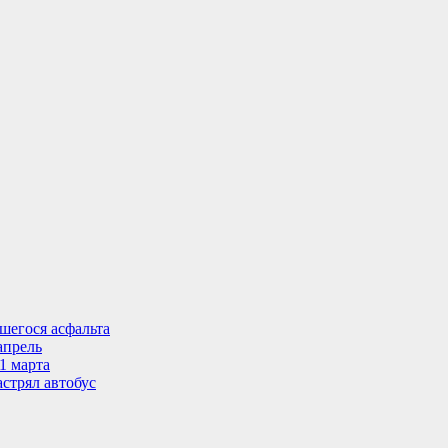
шегося асфальта
апрель
1 марта
стрял автобус