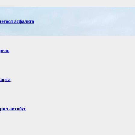
егося асфальта
рель
марта
рял автобус