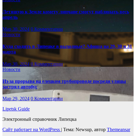
Летящую к Земле комету липчане смогут наблюдать весь
апрель
Мар 30, 2024
0 Комментарии
Новости
Куда сходить в Липецке в выходные? Афиша на 29, 30 и 31
марта
Мар 30, 2024
0 Комментарии
Новости
Из-за прорыва на елецком трубопроводе посреди улицы
застрял автобус
Мар 29, 2024
0 Комментарии
Lipetsk Guide
Электронный справочник Липецка
Сайт работает на WordPress
|
Тема: Newsup, автор
Themeansar