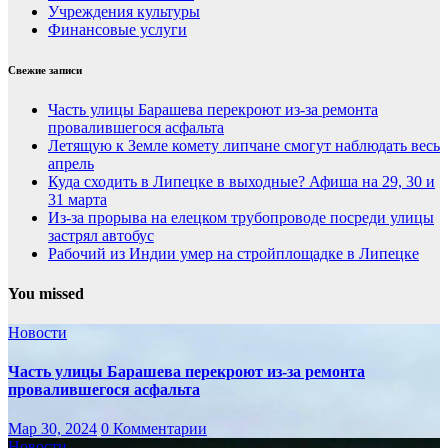
Учреждения культуры
Финансовые услуги
Свежие записи
Часть улицы Барашева перекроют из-за ремонта
провалившегося асфальта
Летящую к Земле комету липчане смогут наблюдать весь
апрель
Куда сходить в Липецке в выходные? Афиша на 29, 30 и
31 марта
Из-за прорыва на елецком трубопроводе посреди улицы
застрял автобус
Рабочий из Индии умер на стройплощадке в Липецке
You missed
Новости
Часть улицы Барашева перекроют из-за ремонта
провалившегося асфальта
Мар 30, 2024
0 Комментарии
Новости