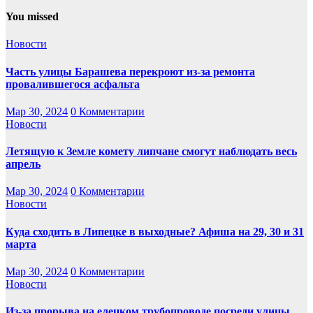
You missed
Новости
Часть улицы Барашева перекроют из-за ремонта
провалившегося асфальта
Мар 30, 2024
0 Комментарии
Новости
Летящую к Земле комету липчане смогут наблюдать весь
апрель
Мар 30, 2024
0 Комментарии
Новости
Куда сходить в Липецке в выходные? Афиша на 29, 30 и 31
марта
Мар 30, 2024
0 Комментарии
Новости
Из-за прорыва на елецком трубопроводе посреди улицы