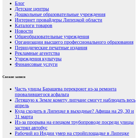
Блог
Детские центры
Дошкольные образовательные учреждения
Интернет провайдеры Липецкой области
Каталоги товаров
Новости
Общеобразовательные учреждения
Организации высшего профессионального образования
Периодические печатные издания
Рекламные агентства
Учреждения культуры
Финансовые услуги
Свежие записи
Часть улицы Барашева перекроют из-за ремонта
провалившегося асфальта
Летящую к Земле комету липчане смогут наблюдать весь
апрель
Куда сходить в Липецке в выходные? Афиша на 29, 30 и
31 марта
Из-за прорыва на елецком трубопроводе посреди улицы
застрял автобус
Рабочий из Индии умер на стройплощадке в Липецке