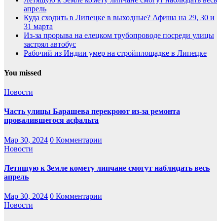
апрель
Куда сходить в Липецке в выходные? Афиша на 29, 30 и
31 марта
Из-за прорыва на елецком трубопроводе посреди улицы
застрял автобус
Рабочий из Индии умер на стройплощадке в Липецке
You missed
Новости
Часть улицы Барашева перекроют из-за ремонта
провалившегося асфальта
Мар 30, 2024
0 Комментарии
Новости
Летящую к Земле комету липчане смогут наблюдать весь
апрель
Мар 30, 2024
0 Комментарии
Новости