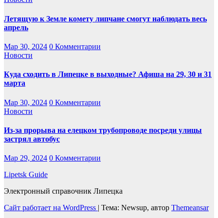
Летящую к Земле комету липчане смогут наблюдать весь
апрель
Мар 30, 2024
0 Комментарии
Новости
Куда сходить в Липецке в выходные? Афиша на 29, 30 и 31
марта
Мар 30, 2024
0 Комментарии
Новости
Из-за прорыва на елецком трубопроводе посреди улицы
застрял автобус
Мар 29, 2024
0 Комментарии
Lipetsk Guide
Электронный справочник Липецка
Сайт работает на WordPress
|
Тема: Newsup, автор
Themeansar