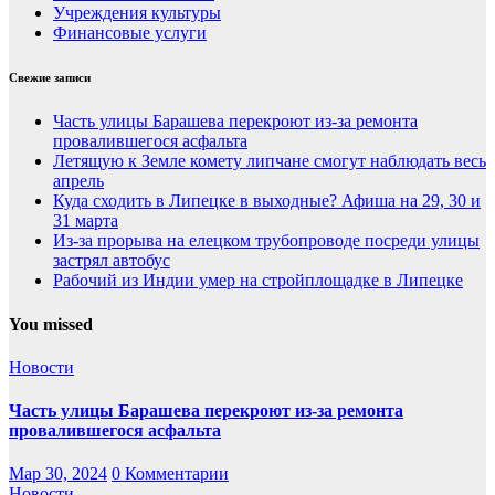
Учреждения культуры
Финансовые услуги
Свежие записи
Часть улицы Барашева перекроют из-за ремонта
провалившегося асфальта
Летящую к Земле комету липчане смогут наблюдать весь
апрель
Куда сходить в Липецке в выходные? Афиша на 29, 30 и
31 марта
Из-за прорыва на елецком трубопроводе посреди улицы
застрял автобус
Рабочий из Индии умер на стройплощадке в Липецке
You missed
Новости
Часть улицы Барашева перекроют из-за ремонта
провалившегося асфальта
Мар 30, 2024
0 Комментарии
Новости