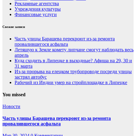
Рекламные агентства
Учреждения культуры
Финансовые услуги
Свежие записи
Часть улицы Барашева перекроют из-за ремонта
провалившегося асфальта
Летящую к Земле комету липчане смогут наблюдать весь
апрель
Куда сходить в Липецке в выходные? Афиша на 29, 30 и
31 марта
Из-за прорыва на елецком трубопроводе посреди улицы
застрял автобус
Рабочий из Индии умер на стройплощадке в Липецке
You missed
Новости
Часть улицы Барашева перекроют из-за ремонта
провалившегося асфальта
Мар 30, 2024
0 Комментарии