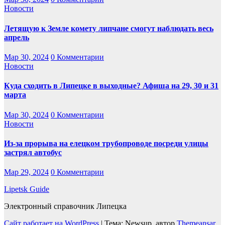
Новости
Летящую к Земле комету липчане смогут наблюдать весь
апрель
Мар 30, 2024
0 Комментарии
Новости
Куда сходить в Липецке в выходные? Афиша на 29, 30 и 31
марта
Мар 30, 2024
0 Комментарии
Новости
Из-за прорыва на елецком трубопроводе посреди улицы
застрял автобус
Мар 29, 2024
0 Комментарии
Lipetsk Guide
Электронный справочник Липецка
Сайт работает на WordPress
|
Тема: Newsup, автор
Themeansar