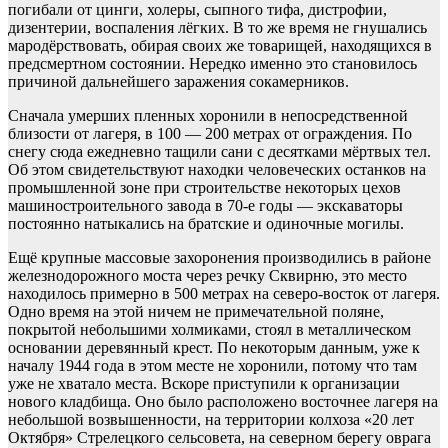
погибали от цинги, холеры, сыпного тифа, дистрофии,
дизентерии, воспаления лёгких. В то же время не гнушались
мародёрствовать, обирая своих же товарищей, находящихся в
предсмертном состоянии. Нередко именно это становилось
причиной дальнейшего заражения сокамерников.
Сначала умерших пленных хоронили в непосредственной
близости от лагеря, в 100 — 200 метрах от ограждения. По
снегу сюда ежедневно тащили сани с десятками мёртвых тел.
Об этом свидетельствуют находки человеческих останков на
промышленной зоне при строительстве некоторых цехов
машиностроительного завода в 70-е годы — экскаваторы
постоянно натыкались на братские и одиночные могилы.
Ещё крупные массовые захоронения производились в районе
железнодорожного моста через речку Сквирню, это место
находилось примерно в 500 метрах на северо-восток от лагеря.
Одно время на этой ничем не примечательной поляне,
покрытой небольшими холмиками, стоял в металлическом
основании деревянный крест. По некоторым данным, уже к
началу 1944 года в этом месте не хоронили, потому что там
уже не хватало места. Вскоре приступили к организации
нового кладбища. Оно было расположено восточнее лагеря на
небольшой возвышенности, на территории колхоза «20 лет
Октября» Стрелецкого сельсовета, на северном берегу оврага