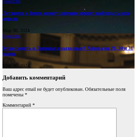
Новости
Летящую к Земле комету липчане смогут наблюдать весь
апрель
Мар 30, 2024
Новости
Куда сходить в Липецке в выходные? Афиша на 29, 30 и 31
марта
Мар 30, 2024
Добавить комментарий
Ваш адрес email не будет опубликован.
Обязательные поля
помечены
*
Комментарий
*