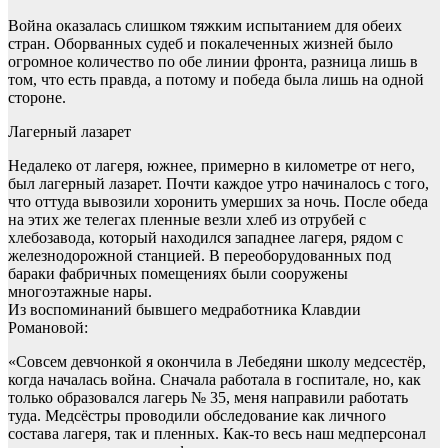
Война оказалась слишком тяжким испытанием для обеих
стран. Оборванных судеб и покалеченных жизней было
огромное количество по обе линии фронта, разница лишь в
том, что есть правда, а потому и победа была лишь на одной
стороне.
Лагерный лазарет
Недалеко от лагеря, южнее, примерно в километре от него,
был лагерный лазарет. Почти каждое утро начиналось с того,
что оттуда вывозили хоронить умерших за ночь. После обеда
на этих же телегах пленные везли хлеб из отрубей с
хлебозавода, который находился западнее лагеря, рядом с
железнодорожной станцией. В переоборудованных под
бараки фабричных помещениях были сооружены
многоэтажные нары.
Из воспоминаний бывшего медработника Клавдии
Романовой:
«Совсем девчонкой я окончила в Лебедяни школу медсестёр,
когда началась война. Сначала работала в госпитале, но, как
только образовался лагерь № 35, меня направили работать
туда. Медсёстры проводили обследование как личного
состава лагеря, так и пленных. Как-то весь наш медперсонал