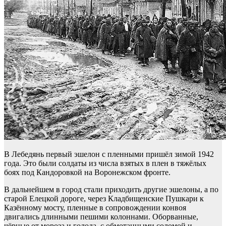
В Лебедянь первый эшелон с пленными пришёл зимой 1942
года. Это были солдаты из числа взятых в плен в тяжёлых
боях под Кандоровкой на Воронежском фронте.
В дальнейшем в город стали приходить другие эшелоны, а по
старой Елецкой дороге, через Кладбищенские Пушкари к
Казённому мосту, пленные в сопровож­дении конвоя
двигались длинными пешими колоннами. Оборванные,
чёрные от мороза и голода, с обмотанными соломой и