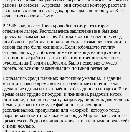
района. В совхозе «Агроном» они строили контору, работали
в совхозных яблоневых садах, прокладывали дорогу от 3-го
отделения совхоза к 1-му.
В 1946 году в селе Троекурово было открыто второе
отделение лагеря. Располагались заключённые в бывшем
Троекуровском монастыре. Иногда к охране пленных, когда
они были на работах, привлекались даже сами колхозники, в
основном это были женщины. Если небольшую группу
отправляли куда-либо, например в помощь на погру­зочно-
разгрузочные работы, за них нёс ответственность человек,
руководивший этими работами. Было несколько случаев
побега, но все они заканчивались поимкой беглецов.
Попадались среди пленных настоящие умельцы. В здании
милиции долгое время висели деревянные настенные часы,
сделанные одним из заключённых без единого гвоздика. В то
время было трудно с посудой, и женщины, раздобыв кусок
оцинковки, просили сделать, например, бидончик для молока.
Немцы делали их не хуже фабричных, а женщины
расплачивались продуктами или махоркой, которую тогда
выращивали почти на каждом огороде. Мирное население со
временем свободно входило в контакт с пленными и вело себя
с ними лояльно.
20 граммов сахара в день.