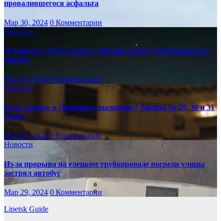
провалившегося асфальта
Мар 30, 2024
0 Комментарии
Новости
Летящую к Земле комету липчане смогут наблюдать весь
апрель
Мар 30, 2024
0 Комментарии
Новости
Куда сходить в Липецке в выходные? Афиша на 29, 30 и 31
марта
Мар 30, 2024
0 Комментарии
Новости
Из-за прорыва на елецком трубопроводе посреди улицы
застрял автобус
Мар 29, 2024
0 Комментарии
Lipetsk Guide