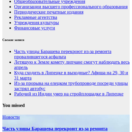
Общеобразовательные учреждения
Организации высшего профессионального образования
Периодические печатные издания
Рекламные агентства
Учреждения культуры
Финансовые услуги
Свежие записи
Часть улицы Барашева перекроют из-за ремонта
провалившегося асфальта
Летящую к Земле комету липчане смогут наблюдать весь
апрель
Куда сходить в Липецке в выходные? Афиша на 29, 30 и
31 марта
Из-за прорыва на елецком трубопроводе посреди улицы
застрял автобус
Рабочий из Индии умер на стройплощадке в Липецке
You missed
Новости
Часть улицы Барашева перекроют из-за ремонта