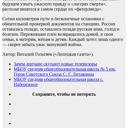
будущем узнать ужасную правду о «лагерях смерти»,
располагавшихся в самом сердце их «фатерлянда».
Сотни километров пути и бесконечные остановки с
обязательной проверкой документов на станциях. Россия
оставалась позади, оставались позади русская зима, голод и
болезни. Пережившие плен возвращались домой, в свои
семьи, к матерям, жёнам и детям. Каждый хотел лишь одного
— скорее забыть ужас минувшей войны.
Автор: Виталий Гольтяев («Липецкая газета»).
Зачем липчане скупают новые телевизоры
МБОУ средняя общеобразовательная школа № 5 им.
Героя Советского Союза С. Г. Литаврина
МБОУ средняя общеобразовательная школа с.
Набережное
Сохраните, чтобы не потерять