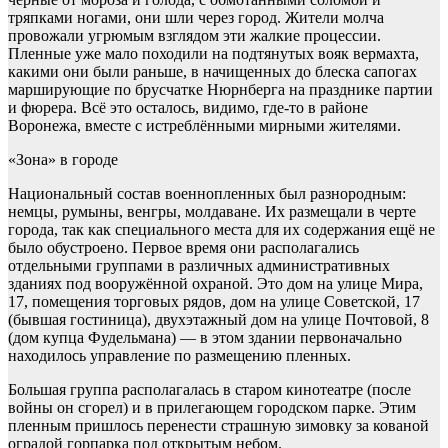
тряпками ногами, они шли через город. Жители молча
провожали угрюмым взглядом эти жалкие процессии.
Пленные уже мало походили на подтянутых вояк вермахта,
какими они были раньше, в начищенных до блеска сапогах
марширующие по брусчатке Нюрнберга на празднике партии
и фюрера. Всё это осталось, видимо, где-то в районе
Воронежа, вместе с истреблёнными мирными жителями.
«Зона» в городе
Национальный состав военнопленных был разнородным:
немцы, румыны, венгры, молдаване. Их размещали в черте
города, так как специального места для их содержания ещё не
было обустроено. Первое время они располагались
отдельными группами в различных административных
зданиях под вооружённой охраной. Это дом на улице Мира,
17, помещения торговых рядов, дом на улице Советской, 17
(бывшая гостиница), двухэтажный дом на улице Поч­товой, 8
(дом купца Фудельмана) — в этом здании первоначально
находилось управление по размещению пленных.
Большая группа располагалась в старом кинотеатре (после
войны он сгорел) и в прилегающем городском парке. Этим
пленным пришлось перенести страшную зимовку за кованой
оградой горпарка под открытым небом.