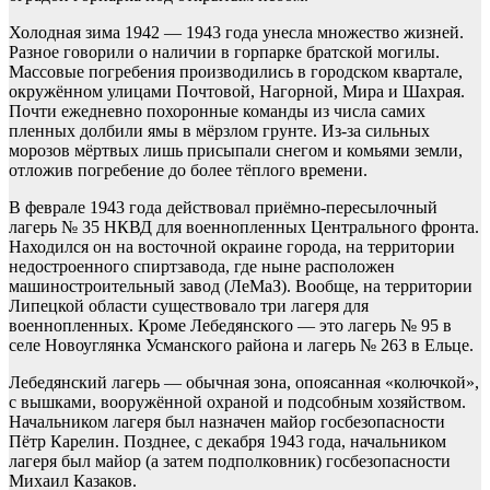
Холодная зима 1942 — 1943 года унесла множество жизней.
Разное говорили о наличии в горпарке братской могилы.
Массовые погребения производились в городском квартале,
окружённом улицами Поч­товой, Нагорной, Мира и Шахрая.
Почти ежедневно похоронные команды из числа самих
пленных долбили ямы в мёрзлом грунте. Из-за сильных
морозов мёртвых лишь присыпали снегом и комьями земли,
отложив погребение до более тёплого времени.
В феврале 1943 года действовал приёмно-пересылочный
лагерь № 35 НКВД для военнопленных Центрального фронта.
Находился он на восточной окраине города, на территории
недостроенного спиртзавода, где ныне расположен
машиностроительный завод (ЛеМаЗ). Вообще, на территории
Липецкой области существовало три лагеря для
военнопленных. Кроме Лебедянского — это лагерь № 95 в
селе Новоуглянка Усманского района и лагерь № 263 в Ельце.
Лебедянский лагерь — обычная зона, опоясанная «колючкой»,
с вышками, вооружённой охраной и подсобным хозяйством.
Начальником лагеря был назначен майор госбезопасности
Пётр Карелин. Позднее, с декабря 1943 года, начальником
лагеря был майор (а затем подполковник) госбезопасности
Михаил Казаков.