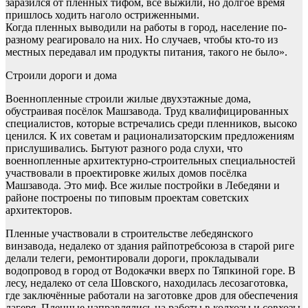
заразился от пленных тифом, все выжили, но долгое время
пришлось ходить наголо остриженными.
Когда пленных выводили на работы в город, население по-
разному реагировало на них. Но случаев, чтобы кто-то из
местных передавал им продукты питания, такого не было».
Строили дороги и дома
Военнопленные строили жилые двухэтажные дома,
обустраивая посёлок Машзавода. Труд квалифицированных
специалистов, которые встречались среди пленников, высоко
ценился. К их советам и рационализаторским предложениям
прислушивались. Бытуют разного рода слухи, что
военнопленные архитектурно-строительных специальностей
участвовали в проектировке жилых домов посёлка
Машзавода. Это миф. Все жилые постройки в Лебедяни и
районе построены по типовым проектам советских
архитекторов.
Пленные участвовали в строительстве лебедянского
винзавода, недалеко от здания райпотребсоюза в старой риге
делали телеги, ремонтировали дороги, прокладывали
водопровод в город от Водокачки вверх по Тяпкиной горе. В
лесу, недалеко от села Шовского, находилась лесозаготовка,
где заключённые работали на заготовке дров для обеспечения
лагеря. Пленные направлялись на работы в колхозы и совхозы