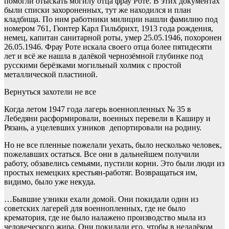
помогли отыскать могилу отца фрау Роте. В этих документах
были списки захороненных, тут же находился и план
кладбища. По ним работники милиции нашли фамилию под
номером 761, Гюнтер Карл Гильбрихт, 1913 года рождения,
немец, капитан санитарной роты, умер 25.05.1946, похоронен
26.05.1946. Фрау Роте искала своего отца более пятидесяти
лет и всё же нашла в далёкой чернозёмной глубинке под
русскими берёзками могильный холмик с простой
металлической пластиной.
Вернуться захотели не все
Когда летом 1947 года лагерь военнопленных № 35 в
Лебедяни расформировали, военных перевели в Каширу и
Рязань, а уцелевших узников депортировали на родину.
Но не все пленные пожелали уехать, было несколько человек,
пожелавших остаться. Все они в дальнейшем получили
работу, обзавелись семьями, пустили корни. Это были люди из
простых немецких крестьян-работяг. Возвращаться им,
видимо, было уже некуда.
…Бывшие узники ехали домой. Они покидали один из
советских лагерей для военнопленных, где не было
крематория, где не было налажено производство мыла из
человеческого жира. Они покидали его, чтобы в недалёком