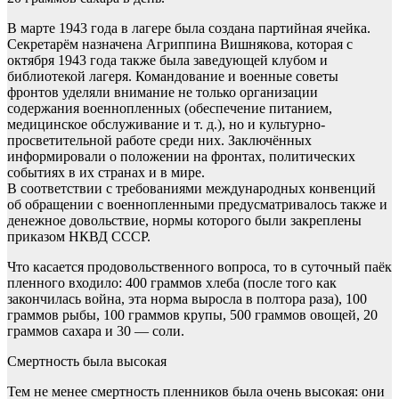
В марте 1943 года в лагере была создана партийная ячейка.
Секретарём назначена Агриппина Вишнякова, которая с
октября 1943 года также была заведующей клубом и
библиотекой лагеря. Командование и военные советы
фронтов уделяли внимание не только организации
содержания военнопленных (обеспечение питанием,
медицинское обслуживание и т. д.), но и культурно-
просветительной работе среди них. Заключённых
информировали о положении на фронтах, политических
событиях в их странах и в мире.
В соответствии с требованиями международных конвенций
об обращении с военнопленными предусматривалось также и
денежное довольствие, нормы которого были закреплены
приказом НКВД СССР.
Что касается продовольственного вопроса, то в суточный паёк
пленного входило: 400 граммов хлеба (после того как
закончилась война, эта норма выросла в полтора раза), 100
граммов рыбы, 100 граммов крупы, 500 граммов овощей, 20
граммов сахара и 30 — соли.
Смертность была высокая
Тем не менее смертность пленников была очень высокая: они