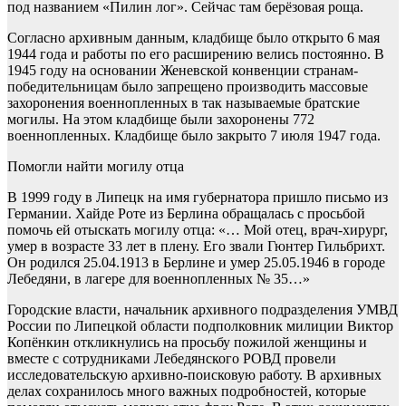
под названием «Пилин лог». Сейчас там берёзовая роща.
Согласно архивным данным, кладбище было открыто 6 мая
1944 года и работы по его расширению велись постоянно. В
1945 году на основании Женевской конвенции странам-
победительницам было запрещено производить массовые
захоронения военнопленных в так называемые братские
могилы. На этом кладбище были захоронены 772
военнопленных. Кладбище было закрыто 7 июля 1947 года.
Помогли найти могилу отца
В 1999 году в Липецк на имя губернатора пришло письмо из
Германии. Хайде Роте из Берлина обращалась с просьбой
помочь ей отыскать могилу отца: «… Мой отец, врач-хирург,
умер в возрасте 33 лет в плену. Его звали Гюнтер Гильбрихт.
Он родился 25.04.1913 в Берлине и умер 25.05.1946 в городе
Лебедяни, в лагере для военнопленных № 35…»
Городские власти, начальник архивного подразделения УМВД
России по Липецкой области подполковник милиции Виктор
Копёнкин откликнулись на просьбу пожилой женщины и
вместе с сотрудниками Лебедянского РОВД провели
исследовательскую архивно-по­исковую работу. В архивных
делах сохранилось много важных подробностей, которые