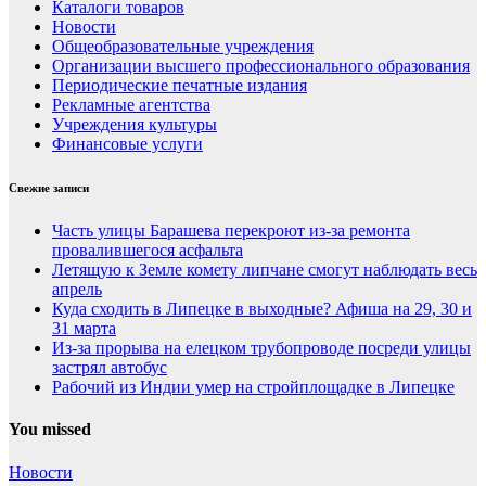
Каталоги товаров
Новости
Общеобразовательные учреждения
Организации высшего профессионального образования
Периодические печатные издания
Рекламные агентства
Учреждения культуры
Финансовые услуги
Свежие записи
Часть улицы Барашева перекроют из-за ремонта
провалившегося асфальта
Летящую к Земле комету липчане смогут наблюдать весь
апрель
Куда сходить в Липецке в выходные? Афиша на 29, 30 и
31 марта
Из-за прорыва на елецком трубопроводе посреди улицы
застрял автобус
Рабочий из Индии умер на стройплощадке в Липецке
You missed
Новости