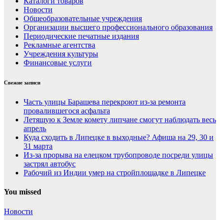
Каталоги товаров
Новости
Общеобразовательные учреждения
Организации высшего профессионального образования
Периодические печатные издания
Рекламные агентства
Учреждения культуры
Финансовые услуги
Свежие записи
Часть улицы Барашева перекроют из-за ремонта
провалившегося асфальта
Летящую к Земле комету липчане смогут наблюдать весь
апрель
Куда сходить в Липецке в выходные? Афиша на 29, 30 и
31 марта
Из-за прорыва на елецком трубопроводе посреди улицы
застрял автобус
Рабочий из Индии умер на стройплощадке в Липецке
You missed
Новости