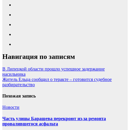
Навигация по записям
В Липецкой области прошло успешное задержание
насильника
Житель Ельца сообщил о теракте – готовится судебное
разбирательство
Похожая запись
Новости
Часть улицы Барашева перекроют из-за ремонта
провалившегося асфальта