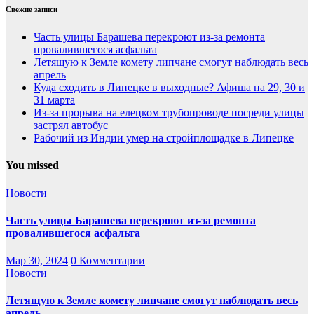
Свежие записи
Часть улицы Барашева перекроют из-за ремонта
провалившегося асфальта
Летящую к Земле комету липчане смогут наблюдать весь
апрель
Куда сходить в Липецке в выходные? Афиша на 29, 30 и
31 марта
Из-за прорыва на елецком трубопроводе посреди улицы
застрял автобус
Рабочий из Индии умер на стройплощадке в Липецке
You missed
Новости
Часть улицы Барашева перекроют из-за ремонта
провалившегося асфальта
Мар 30, 2024
0 Комментарии
Новости
Летящую к Земле комету липчане смогут наблюдать весь
апрель