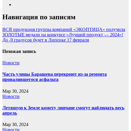
Навигация по записям
ВСЯ продукция группы компаний «ЭКОПТИЦА» получила
ЗОЛОТЫЕ медали на конкурсе «Лучший продукт — 2024»!
До -9 градусов будет в Липецке 17 февраля
Похожая запись
Новости
Часть улицы Барашева перекроют из-за ремонта
провалившегося асфальта
Мар 30, 2024
Новости
Летящую к Земле комету липчане смогут наблюдать весь
апрель
Мар 30, 2024
Новости