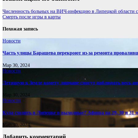
Численность больных на ВИЧ-инфекцию в Липецкой области с
Смерть после игры в карты
Похожая запись
Новости
Часть улицы Барашева перекроют из-за ремонта проваливш
Мар 30, 2024
Новости
Летящую к Земле комету липчане смогут наблюдать весь ап
Мар 30, 2024
Новости
Куда сходить в Липецке в выходные? Афиша на 29, 30 и 31 
Мар 30, 2024
Добавить комментарий