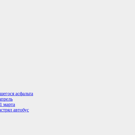
шегося асфальта
апрель
1 марта
стрял автобус