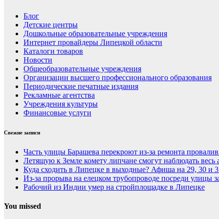
Блог
Детские центры
Дошкольные образовательные учреждения
Интернет провайдеры Липецкой области
Каталоги товаров
Новости
Общеобразовательные учреждения
Организации высшего профессионального образования
Периодические печатные издания
Рекламные агентства
Учреждения культуры
Финансовые услуги
Свежие записи
Часть улицы Барашева перекроют из-за ремонта провалив
Летящую к Земле комету липчане смогут наблюдать весь 
Куда сходить в Липецке в выходные? Афиша на 29, 30 и 3
Из-за прорыва на елецком трубопроводе посреди улицы за
Рабочий из Индии умер на стройплощадке в Липецке
You missed