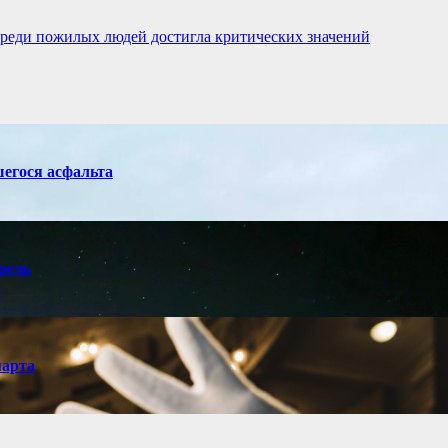
реди пожилых людей достигла критических значений
егося асфальта
рель
марта