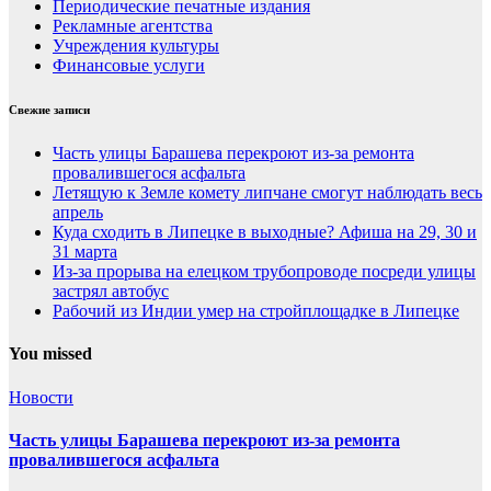
Периодические печатные издания
Рекламные агентства
Учреждения культуры
Финансовые услуги
Свежие записи
Часть улицы Барашева перекроют из-за ремонта
провалившегося асфальта
Летящую к Земле комету липчане смогут наблюдать весь
апрель
Куда сходить в Липецке в выходные? Афиша на 29, 30 и
31 марта
Из-за прорыва на елецком трубопроводе посреди улицы
застрял автобус
Рабочий из Индии умер на стройплощадке в Липецке
You missed
Новости
Часть улицы Барашева перекроют из-за ремонта
провалившегося асфальта