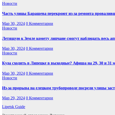
Новости
Часть улицы Барашева перекроют из-за ремонта проваливш
Мар 30, 2024
0 Комментарии
Новости
Летящую к Земле комету липчане смогут наблюдать весь ап
Мар 30, 2024
0 Комментарии
Новости
Куда сходить в Липецке в выходные? Афиша на 29, 30 и 31 
Мар 30, 2024
0 Комментарии
Новости
Из-за прорыва на елецком трубопроводе посреди улицы заст
Мар 29, 2024
0 Комментарии
Lipetsk Guide