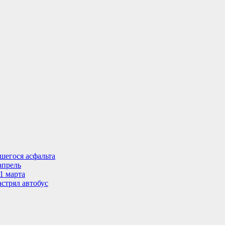
шегося асфальта
апрель
1 марта
стрял автобус