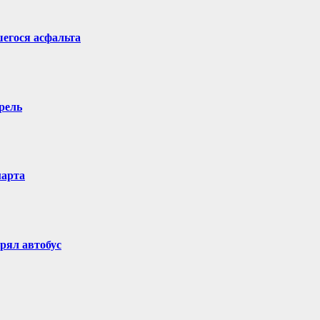
егося асфальта
рель
марта
рял автобус