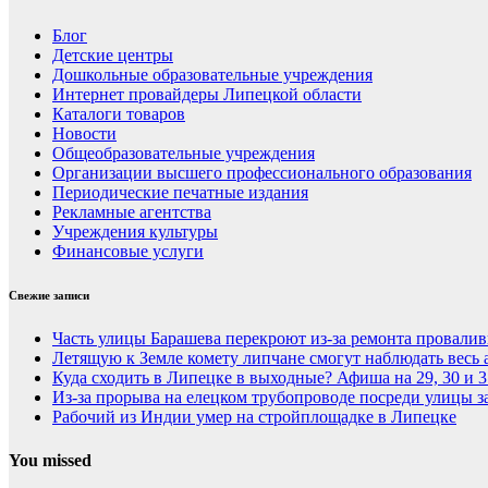
Блог
Детские центры
Дошкольные образовательные учреждения
Интернет провайдеры Липецкой области
Каталоги товаров
Новости
Общеобразовательные учреждения
Организации высшего профессионального образования
Периодические печатные издания
Рекламные агентства
Учреждения культуры
Финансовые услуги
Свежие записи
Часть улицы Барашева перекроют из-за ремонта провалив
Летящую к Земле комету липчане смогут наблюдать весь 
Куда сходить в Липецке в выходные? Афиша на 29, 30 и 3
Из-за прорыва на елецком трубопроводе посреди улицы за
Рабочий из Индии умер на стройплощадке в Липецке
You missed