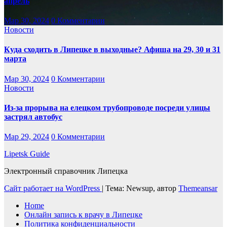
апрель
Мар 30, 2024
0 Комментарии
Новости
Куда сходить в Липецке в выходные? Афиша на 29, 30 и 31
марта
Мар 30, 2024
0 Комментарии
Новости
Из-за прорыва на елецком трубопроводе посреди улицы
застрял автобус
Мар 29, 2024
0 Комментарии
Lipetsk Guide
Электронный справочник Липецка
Сайт работает на WordPress
|
Тема: Newsup, автор
Themeansar
Home
Онлайн запись к врачу в Липецке
Политика конфиденциальности