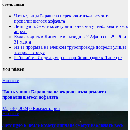
Свежие записи
Часть улицы Барашева перекроют из-за ремонта
провалившегося асфальта
Летящую к Земле комету липчане смогут наблюдать весь
апрель
Куда сходить в Липецке в выходные? Афиша на 29, 30 и
31 марта
Из-за прорыва на елецком трубопроводе посреди улицы
застрял автобус
Рабочий из Индии умер на стройплощадке в Липецке
You missed
Новости
Часть улицы Барашева перекроют из-за ремонта
провалившегося асфальта
Мар 30, 2024
0 Комментарии
Новости
Летящую к Земле комету липчане смогут наблюдать весь