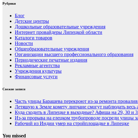
Рубрики
Блог
Детские центры
Дошкольные образовательные учреждения
Интернет провайдеры Липецкой области
Каталоги товаров
Новости
Общеобразовательные учреждения
Организации высшего профессионального образования
Периодические печатные издания
Рекламные агентства
Учреждения культуры
Финансовые услуги
Свежие записи
Часть улицы Барашева перекроют из-за ремонта провалив
Летящую к Земле комету липчане смогут наблюдать весь 
Куда сходить в Липецке в выходные? Афиша на 29, 30 и 3
Из-за прорыва на елецком трубопроводе посреди улицы за
Рабочий из Индии умер на стройплощадке в Липецке
You missed