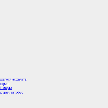
шегося асфальта
апрель
1 марта
стрял автобус