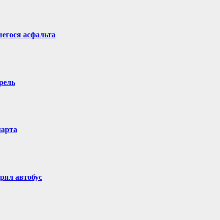
егося асфальта
рель
марта
рял автобус