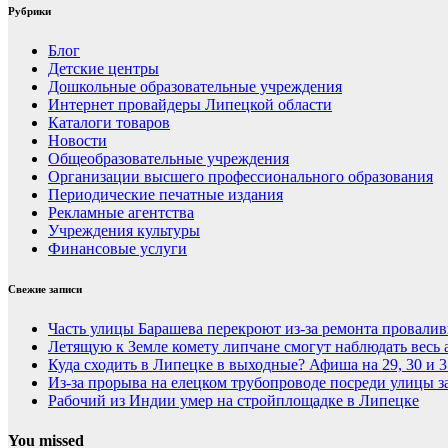
Рубрики
Блог
Детские центры
Дошкольные образовательные учреждения
Интернет провайдеры Липецкой области
Каталоги товаров
Новости
Общеобразовательные учреждения
Организации высшего профессионального образования
Периодические печатные издания
Рекламные агентства
Учреждения культуры
Финансовые услуги
Свежие записи
Часть улицы Барашева перекроют из-за ремонта провалив
Летящую к Земле комету липчане смогут наблюдать весь 
Куда сходить в Липецке в выходные? Афиша на 29, 30 и 3
Из-за прорыва на елецком трубопроводе посреди улицы за
Рабочий из Индии умер на стройплощадке в Липецке
You missed