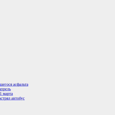
шегося асфальта
апрель
1 марта
стрял автобус