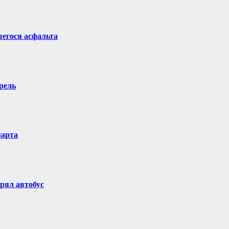
егося асфальта
рель
марта
рял автобус