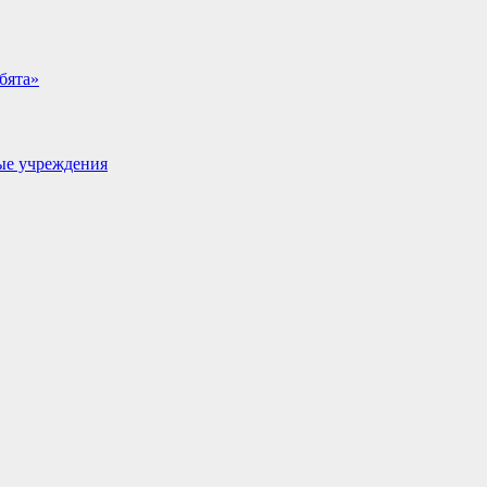
бята»
ые учреждения