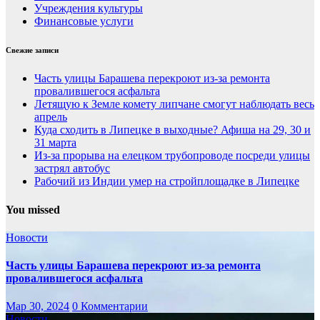
Учреждения культуры
Финансовые услуги
Свежие записи
Часть улицы Барашева перекроют из-за ремонта
провалившегося асфальта
Летящую к Земле комету липчане смогут наблюдать весь
апрель
Куда сходить в Липецке в выходные? Афиша на 29, 30 и
31 марта
Из-за прорыва на елецком трубопроводе посреди улицы
застрял автобус
Рабочий из Индии умер на стройплощадке в Липецке
You missed
Новости
Часть улицы Барашева перекроют из-за ремонта
провалившегося асфальта
Мар 30, 2024
0 Комментарии
Новости