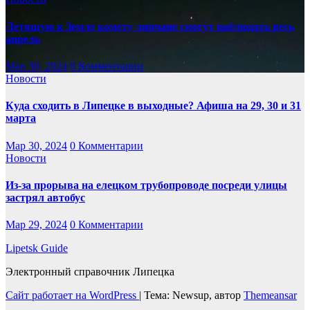
Летящую к Земле комету липчане смогут наблюдать весь
апрель
Мар 30, 2024
0 Комментарии
Новости
Куда сходить в Липецке в выходные? Афиша на 29, 30 и 31
марта
Мар 30, 2024
0 Комментарии
Новости
Из-за прорыва на елецком трубопроводе посреди улицы
застрял автобус
Мар 29, 2024
0 Комментарии
Lipetsk Guide
Электронный справочник Липецка
Сайт работает на WordPress
|
Тема: Newsup, автор
Themeansar