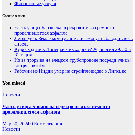
Финансовые услуги
Свежие записи
Часть улицы Барашева перекроют из-за ремонта
провалившегося асфальта
Летящую к Земле комету липчане смогут наблюдать весь
апрель
Куда сходить в Липецке в выходные? Афиша на 29, 30 и
31 марта
Из-за прорыва на елецком трубопроводе посреди улицы
застрял автобус
Рабочий из Индии умер на стройплощадке в Липецке
You missed
Новости
Часть улицы Барашева перекроют из-за ремонта
провалившегося асфальта
Мар 30, 2024
0 Комментарии
Новости