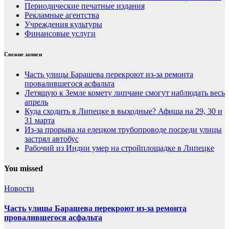
Периодические печатные издания
Рекламные агентства
Учреждения культуры
Финансовые услуги
Свежие записи
Часть улицы Барашева перекроют из-за ремонта
провалившегося асфальта
Летящую к Земле комету липчане смогут наблюдать весь
апрель
Куда сходить в Липецке в выходные? Афиша на 29, 30 и
31 марта
Из-за прорыва на елецком трубопроводе посреди улицы
застрял автобус
Рабочий из Индии умер на стройплощадке в Липецке
You missed
Новости
Часть улицы Барашева перекроют из-за ремонта
провалившегося асфальта